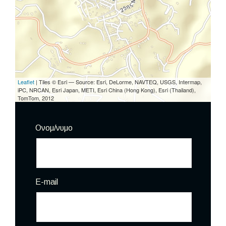
Leaflet
| Tiles © Esri — Source: Esri, DeLorme, NAVTEQ, USGS, Intermap,
iPC, NRCAN, Esri Japan, METI, Esri China (Hong Kong), Esri (Thailand),
TomTom, 2012
Ονομ/νυμο
E-mail