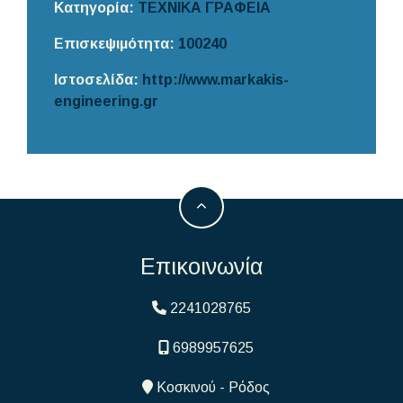
Κατηγορία:
ΤΕΧΝΙΚΑ ΓΡΑΦΕΙΑ
Επισκεψιμότητα:
100240
Ιστοσελίδα:
http://www.markakis-
engineering.gr
Επικοινωνία
2241028765
6989957625
Κοσκινού - Ρόδος